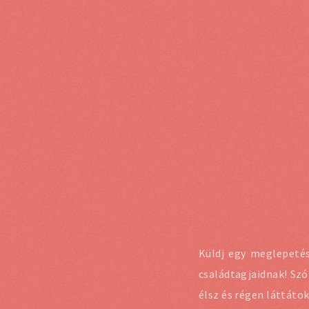
Küldj egy meglepetés
családtagjaidnak! Szó
élsz és régen láttátok