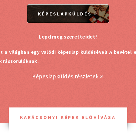
KÉPESLAPKÜLDÉS
Lepd meg szeretteidet!
et a világban egy valódi képeslap küldésével! A bevétel
uk rászorulóknak.
Képeslapküldés részletek
KARÁCSONYI KÉPEK ELŐHÍVÁSA