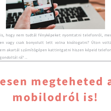
 is, hogy nem tudtál fényképeket nyomtatni telefonról, me
n vagy csak bonyolult lett volna kiválogatni? Úton voltá
em akartál számítógépen kattintgatni hiszen képeid telefo
ndoltál rá? ...
esen megteheted a
mobilodról is!