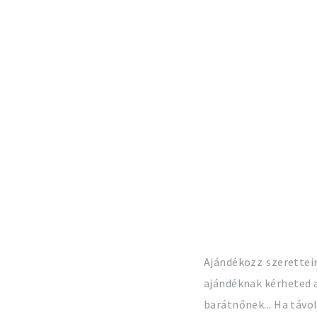
Ajándékozz szerettei
ajándéknak kérheted 
barátnőnek... Ha távo