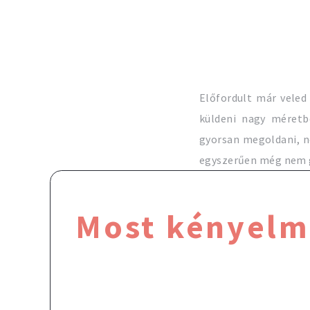
Előfordult már veled
küldeni nagy méretbe
gyorsan megoldani, n
egyszerűen még nem go
Most kényelm