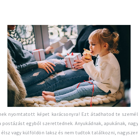
nek nyomtatott képet karácsonyra! Ezt átadhatod te szemé
a postázást egyből szerettednek. Anyukádnak, apukának, nagy
l élsz vagy külföldön laksz és nem tudtok találkozni, nagyszer