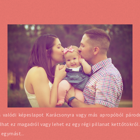
 valódi képeslapot Karácsonyra vagy más apropóból párodn
lhat ez magadról vagy lehet ez egy régi pillanat kettőtökrő
 egymást...