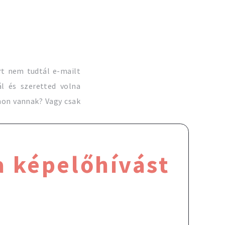
rt nem tudtál e-mailt
l és szeretted volna
non vannak? Vagy csak
 képelőhívást